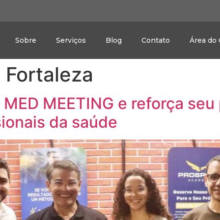
Sobre
Serviços
Blog
Contato
Área do 
 Fortaleza
 MED MEETING e reforça seu 
sionais da saúde