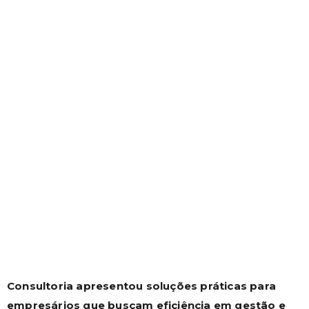
e reforça seu
compromisso com o
crescimento do Food
Service no Brasil
Consultoria apresentou soluções práticas para
empresários que buscam eficiência em gestão e